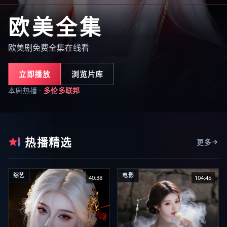
欧美全集
欧美剧免费全集在线看
立即播放
浏览片库
本周热播 ·
多伦多联邦
热播精选
更多
综艺
电影
40:38
104:45