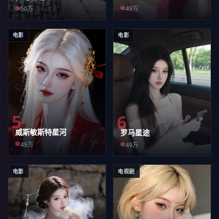
49万
50万
电影
电影
5
6
威斯敏斯特星河
罗马星途
49万
49万
电影
电视剧