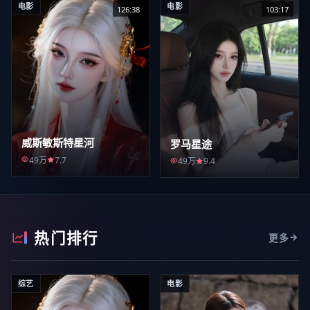
电影
电影
126:38
103:17
威斯敏斯特星河
罗马星途
49万
7.7
49万
9.4
热门排行
更多
综艺
电影