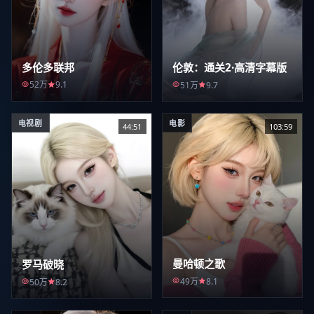
多伦多联邦
伦敦：通关2·高清字幕版
52万
9.1
51万
9.7
电视剧
电影
44:51
103:59
曼哈顿之歌
罗马破晓
49万
8.1
50万
8.2