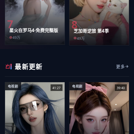
7
8
星火在罗马4·免费完整版
芝加哥逆旅 第4季
49万
49万
最新更新
更多
电视剧
电视剧
41:27
39:40