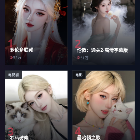
1
2
多伦多联邦
伦敦：通关2·高清字幕版
52万
51万
电视剧
电影
4
3
曼哈顿之歌
罗马破晓