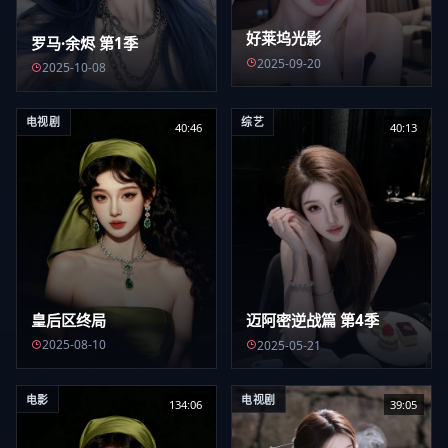
好莱坞光影
罗马·余烬 第1季
2025-09-20
2025-10-08
电视剧
综艺
40:46
40:13
皇后区终局
迈阿密逆战篇 第4季
2025-08-10
2025-05-21
电影
电视剧
134:06
39:05